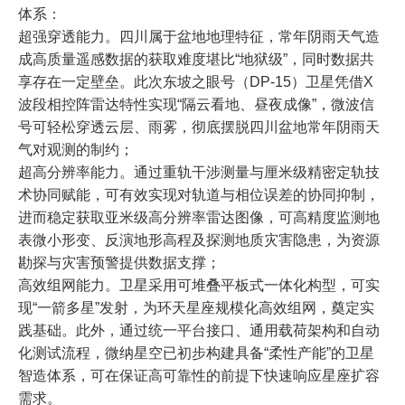
体系：
超强穿透能力。四川属于盆地地理特征，常年阴雨天气造
成高质量遥感数据的获取难度堪比“地狱级”，同时数据共
享存在一定壁垒。此次东坡之眼号（DP-15）卫星凭借X
波段相控阵雷达特性实现“隔云看地、昼夜成像”，微波信
号可轻松穿透云层、雨雾，彻底摆脱四川盆地常年阴雨天
气对观测的制约；
超高分辨率能力。通过重轨干涉测量与厘米级精密定轨技
术协同赋能，可有效实现对轨道与相位误差的协同抑制，
进而稳定获取亚米级高分辨率雷达图像，可高精度监测地
表微小形变、反演地形高程及探测地质灾害隐患，为资源
勘探与灾害预警提供数据支撑；
高效组网能力。卫星采用可堆叠平板式一体化构型，可实
现“一箭多星”发射，为环天星座规模化高效组网，奠定实
践基础。此外，通过统一平台接口、通用载荷架构和自动
化测试流程，微纳星空已初步构建具备“柔性产能”的卫星
智造体系，可在保证高可靠性的前提下快速响应星座扩容
需求。