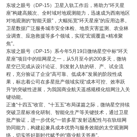
东坡之眼号（DP-15）卫星入轨工作后，将助力“环天星
座”构建高频次、全时域对地观测能力，迅速成为西南地区
对地观测的“智能天眼”，大幅拓宽“环天星座”的应用边界。
卫星数据广泛服务城市安全体检、地质灾害监测、农业林
业调查、应急救援等多个领域，实现“宏观覆盖+精准聚
焦”。
东坡之眼号（DP-15）系今年5月19日微纳星空中标“环天
星座”项目中的组网星之一，从5月至今的200多天，微纳
星空已完成从设计论证、到发射入轨的研、产、试全流
程，充分验证了企业“高可靠、低成本"发展的阶段性成
果，标志着公司在多星批产领域实现“成本可控、效率跃
升”的突破性进展，为我国商业航天遥感规模化组网注入关
键动能。
正逢“十四五”收官、“十五五”布局谋篇之际，微纳星空持续
突破卫星标准化研制、智能化生产等关键技术，通过卫星
批产验证，进一步优化“一箭多星”发射适配性与在轨组网
协同能力，构建起兼具成本优势与服务效能的太空观测网
络，切实答好新时代赋予的“商业航天答卷”。