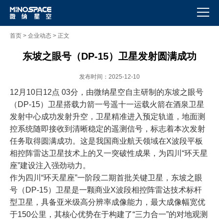
首页
>
企业动态
>
正文
东坡之眼号（DP-15）卫星发射圆满成功
发布时间：2025-12-10
12月10日12点 03分，由微纳星空自主研制的东坡之眼号
（DP-15）卫星搭载力箭一号遥十一运载火箭在酒泉卫星
发射中心成功发射升空，卫星精准进入预定轨道，地面测
控系统随即接收到清晰稳定的遥测信号，标志着本次发射
任务取得圆满成功。这是我国商业航天领域在X波段平板
相控阵雷达卫星技术上的又一突破性成果，为四川“环天星
座”建设注入强劲动力。
作为四川“环天星座”一阶段二期首批关键卫星，东坡之眼
号（DP-15）卫星是一颗商业X波段相控阵雷达技术标杆
型卫星，具备亚米级高分辨率成像能力，最大成像幅宽优
于150公里，其核心优势在于构建了“三力合一”的对地观测